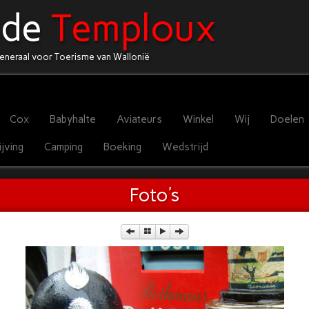
 de
Temploux
eneraal voor Toerisme van Wallonië
Cox
Babyhalte
Aviateurs
Winkel
Wij
Doelen
jving
Camping
Boeking
Wedstrijd
Foto's