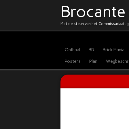
Brocante
Met de steun van het Commissariaat-g
Onthaal
BD
Brick Mania
Posters
Plan
Wegbeschri