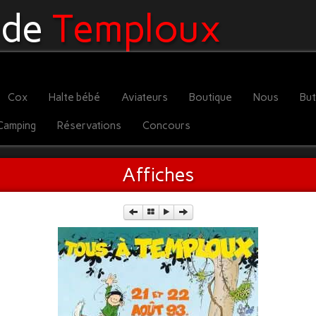
 de
Temploux
Cox
Halte bébé
Aviateurs
Boutique
Nous
Bu
Camping
Réservations
Concours
Affiches