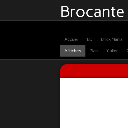
Brocante
Accueil
BD
Brick Mania
Affiches
Plan
Y aller