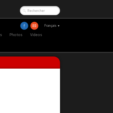
Français
▼
ts
Photos
Videos