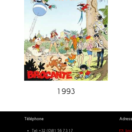
1993
Téléphone
Adress
​
Tel: +32 (0)81 56 73 17
​br