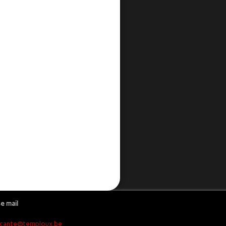
e mail
ocante@temploux.be