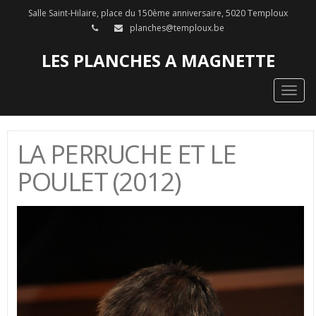
Salle Saint-Hilaire, place du 150ème anniversaire, 5020 Temploux
planches@temploux.be
LES PLANCHES A MAGNETTE
Togg
navig
LA PERRUCHE ET LE
POULET (2012)