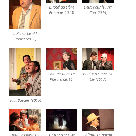
L’Hôtel du Libre
Deux Pour le Prix
Echange (2013)
d’Un (2014)
La Perruche et Le
Poulet (2012)
L’Amant Dans Le
Paul M’A Laissé Sa
Placard (2016)
Clé (2017)
Tout Bascule (2015)
Tout Le Plaisir Est
L’Affaire Donovan
Ainsi Soient Elles