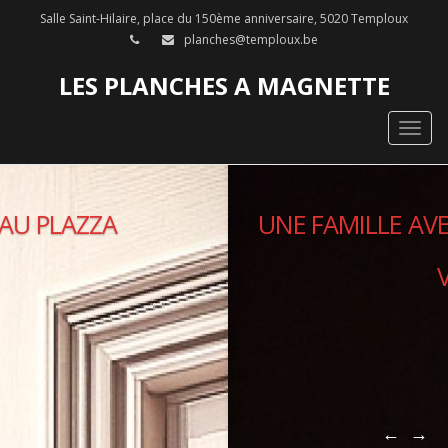
Salle Saint-Hilaire, place du 150ème anniversaire, 5020 Temploux
planches@temploux.be
LES PLANCHES A MAGNETTE
Togg
navig
UNE FAMILLE AVEC UN AIR DE DÉJÀ-
VU
←
→