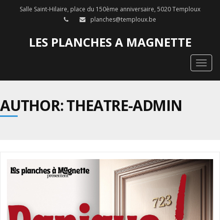
Salle Saint-Hilaire, place du 150ème anniversaire, 5020 Temploux
planches@temploux.be
LES PLANCHES A MAGNETTE
Togg
navig
AUTHOR:
THEATRE-ADMIN