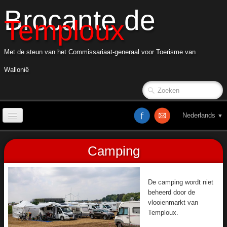
Brocante de
Temploux
Met de steun van het Commissariaat-generaal voor Toerisme van
Wallonië
Nederlands
▼
Onthaal
Camping
BD
Brick Mania
De camping wordt niet
beheerd door de
Cox
vlooienmarkt van
Temploux.
Babyhalte