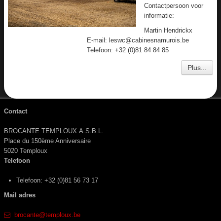
Contactpersoon voor
Aviateurs
informatie:
Winkel
Martin Hendrickx
E-mail: leswc@cabinesnamurois.be
Wij
Telefoon: +32 (0)81 84 84 85
Doelen
Plus...
Foto's
Video's
Contact
Posters
BROCANTE TEMPLOUX A.S.B.L.
Place du 150ème Anniversaire
Plan
5020 Temploux
Telefoon
Wegbeschrijving
​
Telefoon: +32 (0)81 56 73 17
Camping
Mail adres
Boeking
​brocante@temploux.be