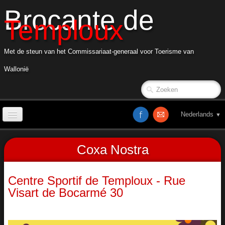
Brocante de
Temploux
Met de steun van het Commissariaat-generaal voor Toerisme van
Wallonië
Nederlands
▼
Onthaal
Coxa Nostra
BD
Brick Mania
​Centre Sportif de Temploux - Rue
Visart de Bocarmé 30
Cox
Babyhalte