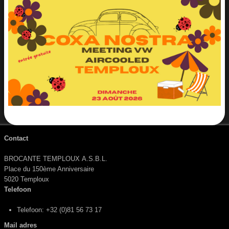
Aviateurs
Winkel
Wij
Doelen
Foto's
Video's
Posters
Contact
Plan
BROCANTE TEMPLOUX A.S.B.L.
Place du 150ème Anniversaire
Wegbeschrijving
5020 Temploux
Telefoon
Camping
​
Telefoon: +32 (0)81 56 73 17
Boeking
Mail adres