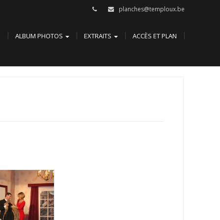
planches@temploux.be
E
ALBUM PHOTOS
EXTRAITS
ACCÈS ET PLAN