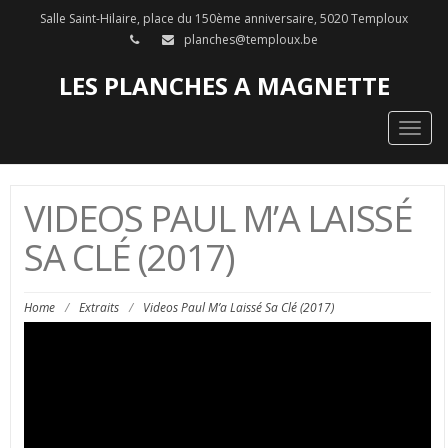
Salle Saint-Hilaire, place du 150ème anniversaire, 5020 Temploux
planches@temploux.be
LES PLANCHES A MAGNETTE
Togg
navig
VIDEOS PAUL M’A LAISSÉ
SA CLÉ (2017)
Home
/
Extraits
/
Videos Paul M’a Laissé Sa Clé (2017)