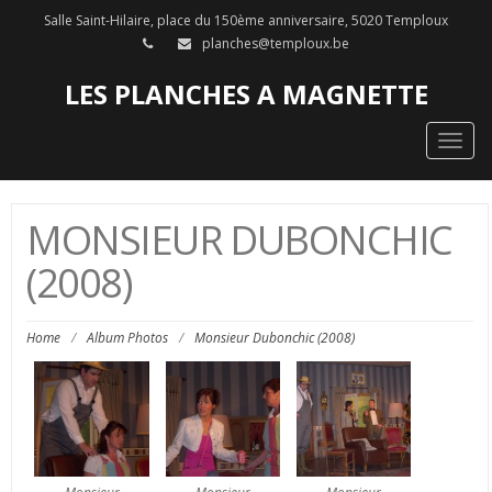
Salle Saint-Hilaire, place du 150ème anniversaire, 5020 Temploux
planches@temploux.be
LES PLANCHES A MAGNETTE
Togg
navig
MONSIEUR DUBONCHIC
(2008)
Home
/
Album Photos
/
Monsieur Dubonchic (2008)