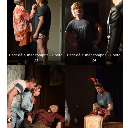
Petit-déjeuner compris – Photo
Petit-déjeuner compris – Photo
23
24