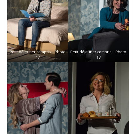
Petit-déjeuner compris – Photo
Petit-déjeuner compris – Photo
17
18