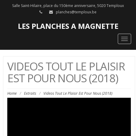
Salle Saint-Hilaire, place du 150ème anniversaire, 5020 Temploux
planches@temploux.be
LES PLANCHES A MAGNETTE
Togg
navig
VIDEOS TOUT LE PLAISIR
EST POUR NOUS (2018)
Home
/
Extraits
/
Videos Tout Le Plaisir Est Pour Nous (2018)