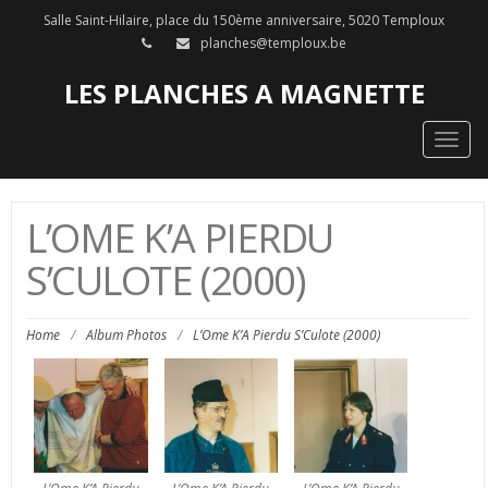
Salle Saint-Hilaire, place du 150ème anniversaire, 5020 Temploux
planches@temploux.be
LES PLANCHES A MAGNETTE
Togg
navig
L’OME K’A PIERDU
S’CULOTE (2000)
Home
/
Album Photos
/
L’Ome K’A Pierdu S’Culote (2000)