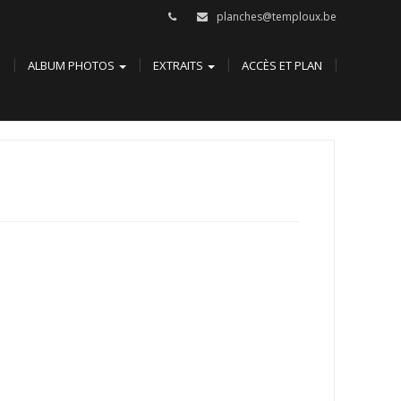
planches@temploux.be
E
ALBUM PHOTOS
EXTRAITS
ACCÈS ET PLAN