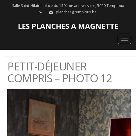
Salle Saint-Hilaire, place du 150ème anniversaire, 5020 Temploux
planches@temploux.be
LES PLANCHES A MAGNETTE
Togg
navig
PETIT-DÉJEUNER
COMPRIS – PHOTO 12